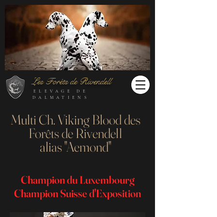
Les Forêts de Rivendell
ELEVAGE DE
DALMATIENS
Multi Ch. Viking Blood des
Forêts de Rivendell
alias "Aemond"
Champion du Luxembourg
Champion Suisse d'Exposition