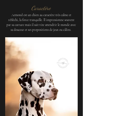
Caractère
Aemond est un chien au caractère très calme et
réfléchi, la force tranquille. Il impressionne souvent
par sa carrure mais il sait vite attendrir le monde avec
sa douceur et ses propositions de jeux ou câlins.