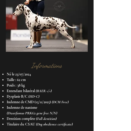
Informations
Né le 23/07/2024
Taille : 62 cm
Poids : 38 kg
Entendant bilatéral
(BAER +/+)
Dysplasie B/C
(HD-C)
Indemne de CMD (15/11/2025)
(DCM Free)
​Indemne de nanisme
(Dwarfismus PRKG2 gene free N/N)
Dentition complète
(Full dentition)
Titulaire du CSAU
(Dog obedience certificate)