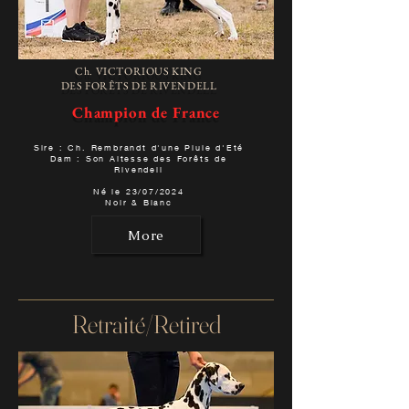
Ch. VICTORIOUS KING
DES FORÊTS DE RIVENDELL
Champion de France
Sire : Ch. Rembrandt d'une Pluie d'Eté
Dam : Son Altesse des Forêts de
Rivendell
Né le 23/07/2024
Noir & Blanc
More
Retraité/Retired