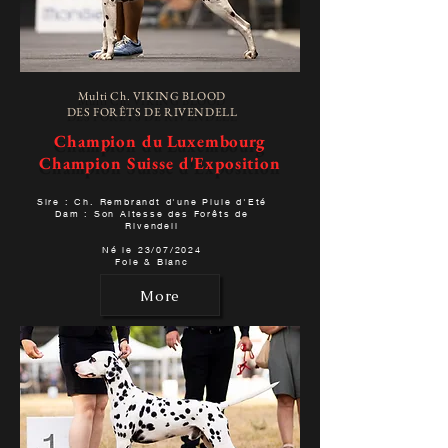
Multi Ch. VIKING BLOOD
DES FORÊTS DE RIVENDELL
Champion du Luxembourg
Champion Suisse d'Exposition
Sire : Ch. Rembrandt d'une Pluie d'Eté
Dam : Son Altesse des Forêts de
Rivendell
Né le 23/07/2024
Foie & Blanc
More