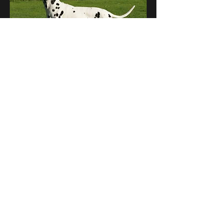
BAAKO DES JARDINS DE FREVILLE
Sire : Altaïr des Landes d'Iroise
Dam : Vitanie du Domaine Belle Rose
Né le 04/10/2006
Noir & Blanc
More
Copyright © 2022 Biancayeto Design,
Site non libre de