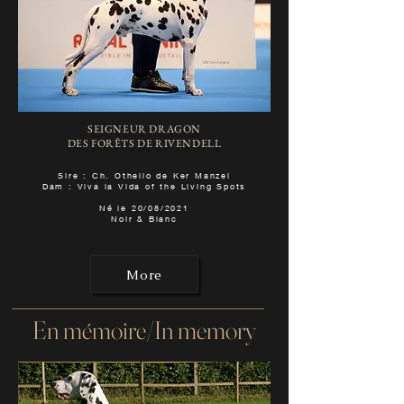
SEIGNEUR DRAGON
DES FORÊTS DE RIVENDELL
Sire : Ch. Othello de Ker Manzel
Dam : Viva la Vida of the Living Spots
Né le 20/08/2021
Noir & Blanc
More
En mémoire/In memory