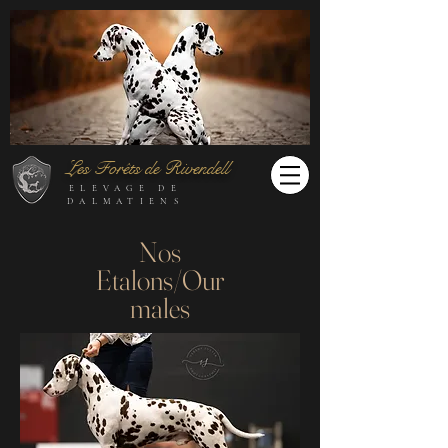
Les Forêts de Rivendell
ELEVAGE DE
DALMATIENS
Nos
Etalons/Our
males